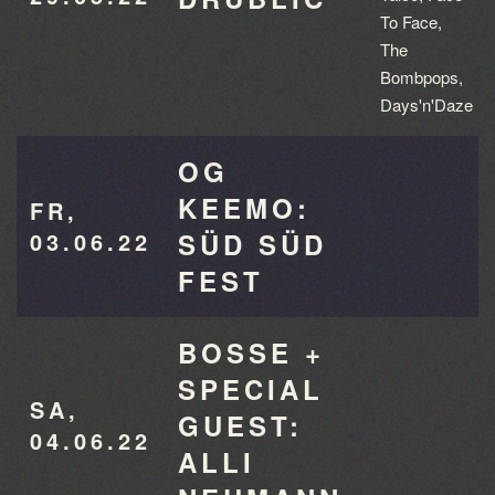
To Face,
The
Bombpops,
Days'n'Daze
OG
KEEMO:
FR,
03.06.22
SÜD SÜD
FEST
BOSSE +
SPECIAL
SA,
GUEST:
04.06.22
ALLI