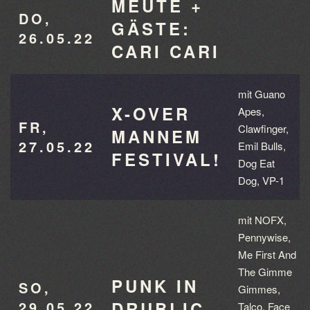
MEUTE +
DO,
GÄSTE:
26.05.22
CARI CARI
mit Guano
X-OVER
Apes,
FR,
Clawfinger,
MANNEM
27.05.22
Emil Bulls,
FESTIVAL!
Dog Eat
Dog, VP-1
mit NOFX,
Pennywise,
Me First And
The Gimme
PUNK IN
SO,
Gimmes,
29.05.22
DRUBLIC
Talco, Face