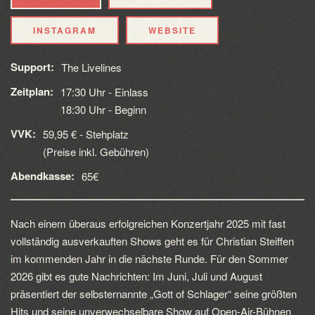
INSTAGRAM
WEBSITE
Support:
The Livelines
Zeitplan:
17:30 Uhr - Einlass
18:30 Uhr - Beginn
VVK:
59,95 € - Stehplatz
(Preise inkl. Gebühren)
Abendkasse:
65€
Nach einem überaus erfolgreichen Konzertjahr 2025 mit fast
vollständig ausverkauften Shows geht es für Christian Steiffen
im kommenden Jahr in die nächste Runde. Für den Sommer
2026 gibt es gute Nachrichten: Im Juni, Juli und August
präsentiert der selbsternannte „Gott of Schlager“ seine größten
Hits und seine unverwechselbare Show auf Open-Air-Bühnen