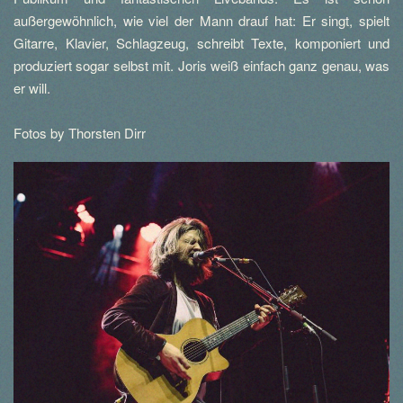
außergewöhnlich, wie viel der Mann drauf hat: Er singt, spielt
Gitarre, Klavier, Schlagzeug, schreibt Texte, komponiert und
produziert sogar selbst mit. Joris weiß einfach ganz genau, was
er will.
Fotos by Thorsten Dirr